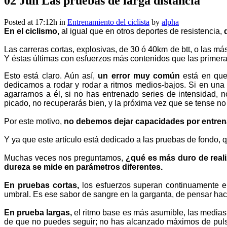
02 Jun
Las pruebas de larga distancia
Posted at 17:12h
in
Entrenamiento del ciclista
by
alpha
En el ciclismo,
al igual que en otros deportes de resistencia,
Las carreras cortas, explosivas, de 30 ó 40km de btt, o las m
Y éstas últimas con esfuerzos más contenidos que las primera
Esto está claro. Aún así,
un error muy común
está en que
dedicamos a rodar y rodar a ritmos medios-bajos. Si en una
agarrarnos a él, si no has entrenado series de intensidad, 
picado, no recuperarás bien, y la próxima vez que se tense no
Por este motivo,
no debemos dejar capacidades por entren
Y ya que este artículo está dedicado a las pruebas de fondo, qu
Muchas veces nos preguntamos,
¿qué es más duro de reali
dureza se mide en parámetros diferentes.
En pruebas cortas,
los esfuerzos superan continuamente el
umbral. Es ese sabor de sangre en la garganta, de pensar haci
En prueba largas,
el ritmo base es más asumible, las medias 
de que no puedes seguir; no has alcanzado máximos de pulso 