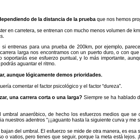
dependiendo de la distancia de la prueba
que nos hemos pro
áster en carretera, se entrenan con mucho menos volumen de kms 
s.
 si entrenas para una prueba de 200km, por ejemplo, parece
 carrera larga nos encontramos con un puerto duro, o con que
no soportarás ese esfuerzo puntual, y lo más importante, aun
 podrás aguantar el ritmo.
ar, aunque lógicamente demos prioridades.
ería comentar el factor psicológico y el factor “dureza”.
zar, una carrera corta o una larga?
Siempre se ha hablado de
 umbral anaeróbico, de hecho los esfuerzos medios que se co
a nuestros adentros “¡¡¡aguanto hasta la siguiente curva y me s
bajan del umbral. El esfuerzo se mide de otra manera, es esa 
o vatios, pero tienes que seguir, porque la meta está lejos. 