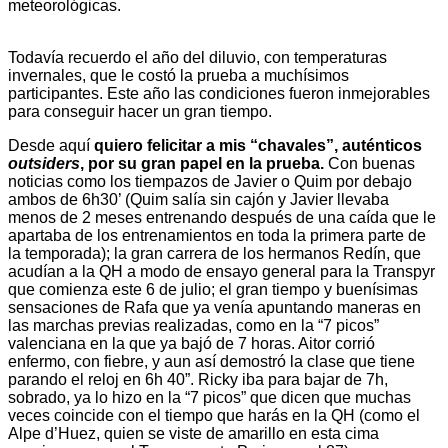
meteorológicas.
Todavía recuerdo el año del diluvio, con temperaturas
invernales, que le costó la prueba a muchísimos
participantes. Este año las condiciones fueron inmejorables
para conseguir hacer un gran tiempo.
Desde aquí
quiero felicitar a mis “chavales”, auténticos
outsiders
, por su gran papel en la prueba.
Con buenas
noticias como los tiempazos de Javier o Quim por debajo
ambos de 6h30’ (Quim salía sin cajón y Javier llevaba
menos de 2 meses entrenando después de una caída que le
apartaba de los entrenamientos en toda la primera parte de
la temporada); la gran carrera de los hermanos Redín, que
acudían a la QH a modo de ensayo general para la Transpyr
que comienza este 6 de julio; el gran tiempo y buenísimas
sensaciones de Rafa que ya venía apuntando maneras en
las marchas previas realizadas, como en la “7 picos”
valenciana en la que ya bajó de 7 horas. Aitor corrió
enfermo, con fiebre, y aun así demostró la clase que tiene
parando el reloj en 6h 40”. Ricky iba para bajar de 7h,
sobrado, ya lo hizo en la “7 picos” que dicen que muchas
veces coincide con el tiempo que harás en la QH (como el
Alpe d’Huez, quien se viste de amarillo en esta cima