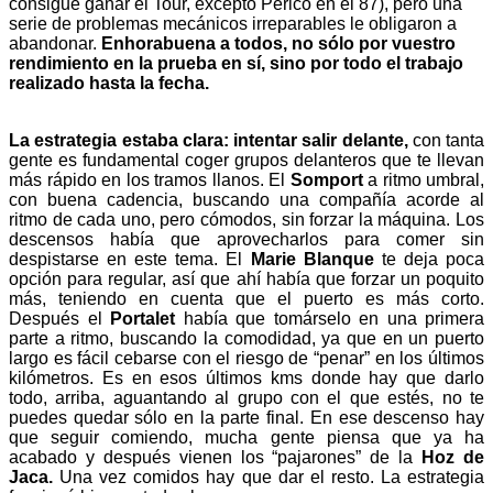
consigue ganar el Tour, excepto Perico en el 87), pero una
serie de problemas mecánicos irreparables le obligaron a
abandonar.
Enhorabuena a todos, no sólo por vuestro
rendimiento en la prueba en sí, sino por todo el trabajo
realizado hasta la fecha.
La estrategia estaba clara: intentar salir delante,
con tanta
gente es fundamental coger grupos delanteros que te llevan
más rápido en los tramos llanos. El
Somport
a ritmo umbral,
con buena cadencia, buscando una compañía acorde al
ritmo de cada uno, pero cómodos, sin forzar la máquina. Los
descensos había que aprovecharlos para comer sin
despistarse en este tema. El
Marie Blanque
te deja poca
opción para regular, así que ahí había que forzar un poquito
más, teniendo en cuenta que el puerto es más corto.
Después el
Portalet
había que tomárselo en una primera
parte a ritmo, buscando la comodidad, ya que en un puerto
largo es fácil cebarse con el riesgo de “penar” en los últimos
kilómetros. Es en esos últimos kms donde hay que darlo
todo, arriba, aguantando al grupo con el que estés, no te
puedes quedar sólo en la parte final. En ese descenso hay
que seguir comiendo, mucha gente piensa que ya ha
acabado y después vienen los “pajarones” de la
Hoz de
Jaca.
Una vez comidos hay que dar el resto. La estrategia