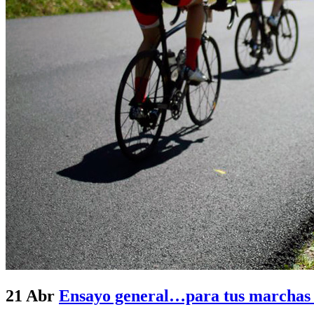
21 Abr
Ensayo general…para tus marchas c